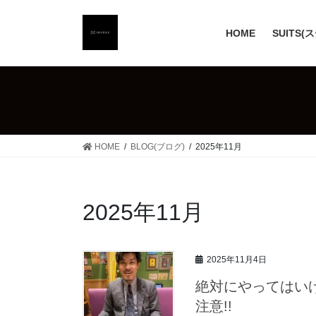
コ
ナ
ン
ビ
HOME
SUITS(
テ
ゲ
ン
ー
ツ
シ
へ
ョ
ス
ン
キ
に
ッ
移
HOME
BLOG(ブログ)
2025年11月
プ
動
2025年11月
2025年11月4日
絶対にやってはい
注意!!