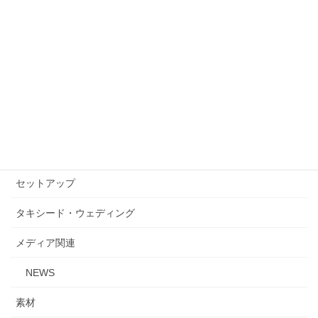
SPENCE BRYSON(スペンス ブライソン)
TALLIA DI DELFINO(タリア・ディ・デルフィノ)
Tollegno(トレーニョ)
TRABALDO TOGNA(トラバルドトーニャ)
William Halsted(ウィリアム・ハルステッド)
裏地
セットアップ
タキシード・ウェディング
メディア関連
NEWS
素材