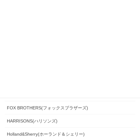
Biellesi(ビエレッシ)
CANONICO(カノニコ)
CERRUTI(チェルッティ)
DARROW DALE(ダローデイル)
DORMEUIL(ドーメル)
DRAGO(ドラゴ)
Ermenegildo Zegna(エルメネジルド・ゼニア)
Ferla(フェルラ)
FOX BROTHERS(フォックスブラザーズ)
HARRISONS(ハリソンズ)
Holland&Sherry(ホーランド＆シェリー)