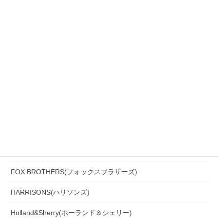
Biellesi(ビエレッシ)
CANONICO(カノニコ)
CERRUTI(チェルッティ)
DARROW DALE(ダローデイル)
DORMEUIL(ドーメル)
DRAGO(ドラゴ)
Ermenegildo Zegna(エルメネジルド・ゼニア)
Ferla(フェルラ)
FOX BROTHERS(フォックスブラザーズ)
HARRISONS(ハリソンズ)
Holland&Sherry(ホーランド＆シェリー)