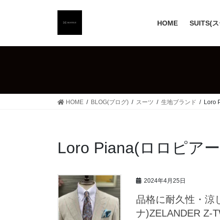
コ
ナ
ン
ビ
HOME
SUITS(
テ
ゲ
ン
ー
ツ
シ
へ
ョ
ス
ン
キ
に
ッ
移
HOME
BLOG(ブログ)
スーツ
生地ブランド
Loro
プ
動
Loro Piana(ロロピア
2024年4月25日
品格に耐久性・涼しさ
ナ)ZELANDER Z-T