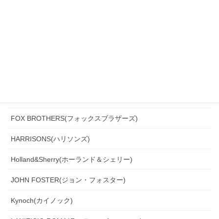
DARROW DALE(ダローデイル)
DORMEUIL(ドーメル)
DRAGO(ドラゴ)
Ermenegildo Zegna(エルメネジルド・ゼニア)
Ferla(フェルラ)
FOX BROTHERS(フォックスブラザーズ)
HARRISONS(ハリソンズ)
Holland&Sherry(ホーランド＆シェリー)
JOHN FOSTER(ジョン・フォスター)
Kynoch(カイノック)