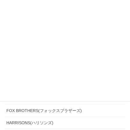
ARISTON(アリストン)
Biellesi(ビエレッシ)
CANONICO(カノニコ)
CERRUTI(チェルッティ)
DARROW DALE(ダローデイル)
DORMEUIL(ドーメル)
DRAGO(ドラゴ)
Ermenegildo Zegna(エルメネジルド・ゼニア)
Ferla(フェルラ)
FOX BROTHERS(フォックスブラザーズ)
HARRISONS(ハリソンズ)