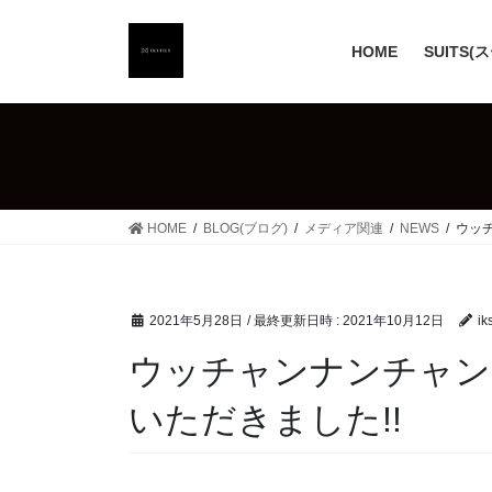
コ
ナ
ン
ビ
HOME
SUITS(
テ
ゲ
ン
ー
ツ
シ
へ
ョ
ス
ン
キ
に
ッ
移
HOME
BLOG(ブログ)
メディア関連
NEWS
ウッ
プ
動
2021年5月28日
/ 最終更新日時 :
2021年10月12日
iks
ウッチャンナンチャン
いただきました!!