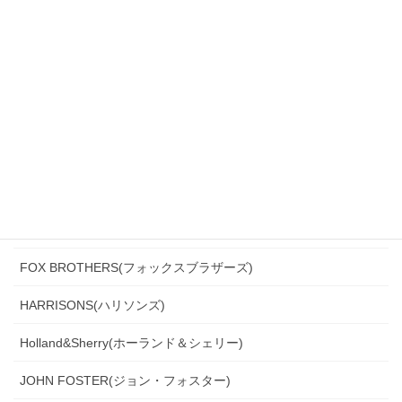
CANONICO(カノニコ)
CERRUTI(チェルッティ)
DARROW DALE(ダローデイル)
DORMEUIL(ドーメル)
DRAGO(ドラゴ)
Ermenegildo Zegna(エルメネジルド・ゼニア)
Ferla(フェルラ)
FOX BROTHERS(フォックスブラザーズ)
HARRISONS(ハリソンズ)
Holland&Sherry(ホーランド＆シェリー)
JOHN FOSTER(ジョン・フォスター)