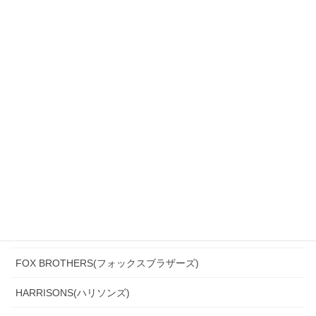
Biellesi(ビエレッシ)
CANONICO(カノニコ)
CERRUTI(チェルッティ)
DARROW DALE(ダローデイル)
DORMEUIL(ドーメル)
DRAGO(ドラゴ)
Ermenegildo Zegna(エルメネジルド・ゼニア)
Ferla(フェルラ)
FOX BROTHERS(フォックスブラザーズ)
HARRISONS(ハリソンズ)