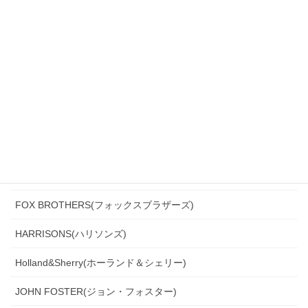
CANONICO(カノニコ)
CERRUTI(チェルッティ)
DARROW DALE(ダローデイル)
DORMEUIL(ドーメル)
DRAGO(ドラゴ)
Ermenegildo Zegna(エルメネジルド・ゼニア)
Ferla(フェルラ)
FOX BROTHERS(フォックスブラザーズ)
HARRISONS(ハリソンズ)
Holland&Sherry(ホーランド＆シェリー)
JOHN FOSTER(ジョン・フォスター)