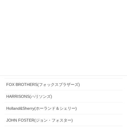
CANONICO(カノニコ)
CERRUTI(チェルッティ)
DARROW DALE(ダローデイル)
DORMEUIL(ドーメル)
DRAGO(ドラゴ)
Ermenegildo Zegna(エルメネジルド・ゼニア)
Ferla(フェルラ)
FOX BROTHERS(フォックスブラザーズ)
HARRISONS(ハリソンズ)
Holland&Sherry(ホーランド＆シェリー)
JOHN FOSTER(ジョン・フォスター)