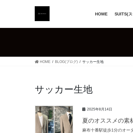
コ
ナ
ン
ビ
HOME
SUITS(
テ
ゲ
ン
ー
ツ
シ
へ
ョ
ス
ン
キ
に
ッ
移
HOME
BLOG(ブログ)
サッカー生地
プ
動
サッカー生地
2025年8月14日
夏のオススメの素
麻布十番駅徒歩1分のオーダ