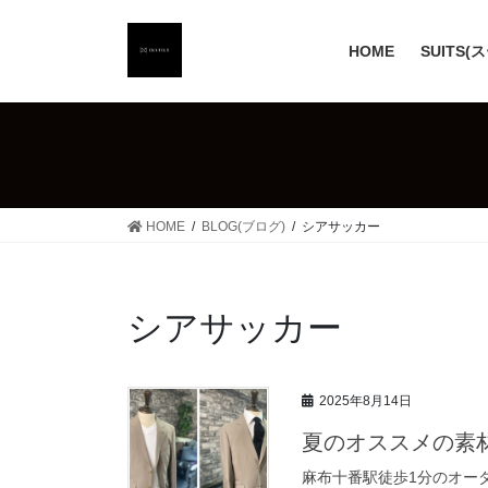
コ
ナ
ン
ビ
HOME
SUITS(
テ
ゲ
ン
ー
ツ
シ
へ
ョ
ス
ン
キ
に
ッ
移
HOME
BLOG(ブログ)
シアサッカー
プ
動
シアサッカー
2025年8月14日
夏のオススメの素
麻布十番駅徒歩1分のオーダ