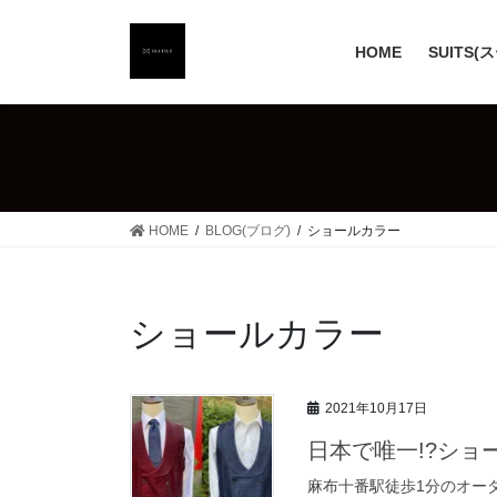
コ
ナ
ン
ビ
HOME
SUITS(
テ
ゲ
ン
ー
ツ
シ
へ
ョ
ス
ン
キ
に
ッ
移
HOME
BLOG(ブログ)
ショールカラー
プ
動
ショールカラー
2021年10月17日
日本で唯一!?ショ
麻布十番駅徒歩1分のオーダ