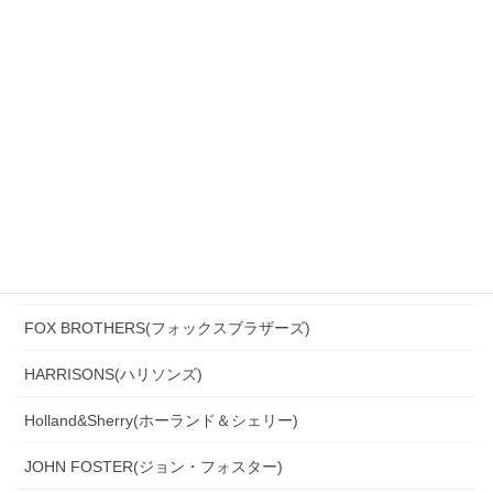
CANONICO(カノニコ)
CERRUTI(チェルッティ)
DARROW DALE(ダローデイル)
DORMEUIL(ドーメル)
DRAGO(ドラゴ)
Ermenegildo Zegna(エルメネジルド・ゼニア)
Ferla(フェルラ)
FOX BROTHERS(フォックスブラザーズ)
HARRISONS(ハリソンズ)
Holland&Sherry(ホーランド＆シェリー)
JOHN FOSTER(ジョン・フォスター)