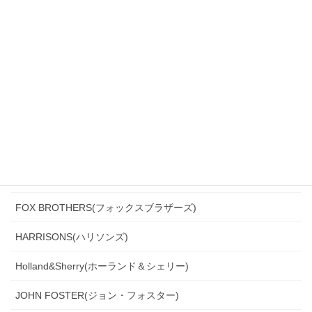
CANONICO(カノニコ)
CERRUTI(チェルッティ)
DARROW DALE(ダローデイル)
DORMEUIL(ドーメル)
DRAGO(ドラゴ)
Ermenegildo Zegna(エルメネジルド・ゼニア)
Ferla(フェルラ)
FOX BROTHERS(フォックスブラザーズ)
HARRISONS(ハリソンズ)
Holland&Sherry(ホーランド＆シェリー)
JOHN FOSTER(ジョン・フォスター)