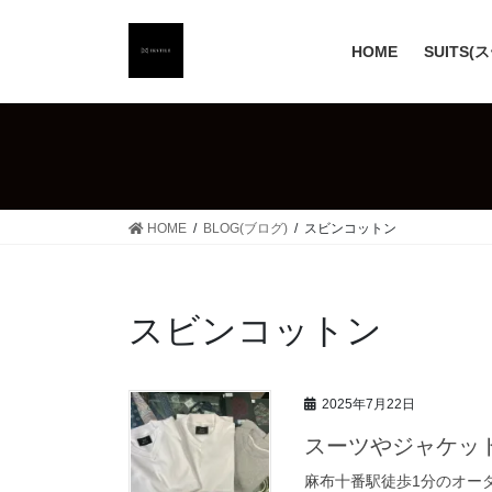
コ
ナ
ン
ビ
HOME
SUITS(
テ
ゲ
ン
ー
ツ
シ
へ
ョ
ス
ン
キ
に
ッ
移
HOME
BLOG(ブログ)
スビンコットン
プ
動
スビンコットン
2025年7月22日
スーツやジャケット
麻布十番駅徒歩1分のオーダ