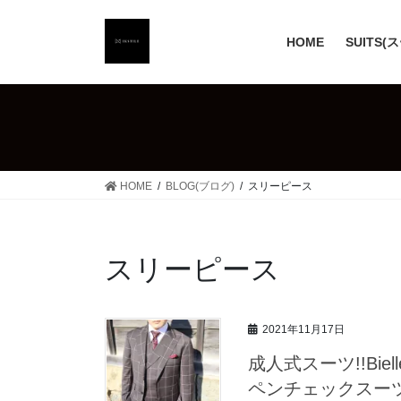
コ
ナ
ン
ビ
HOME
SUITS(
テ
ゲ
ン
ー
ツ
シ
へ
ョ
ス
ン
キ
に
ッ
移
HOME
BLOG(ブログ)
スリーピース
プ
動
スリーピース
2021年11月17日
成人式スーツ!!Bi
ペンチェックスー