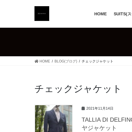
コ
ナ
ン
ビ
HOME
SUITS(
テ
ゲ
ン
ー
ツ
シ
へ
ョ
ス
ン
キ
に
ッ
移
HOME
BLOG(ブログ)
チェックジャケット
プ
動
チェックジャケット
2021年11月14日
TALLIA DI D
ヤジャケット