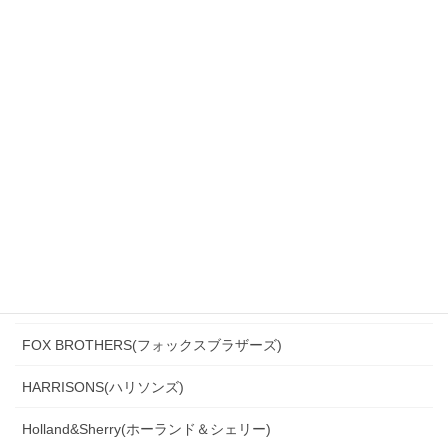
Biellesi(ビエレッシ)
CANONICO(カノニコ)
CERRUTI(チェルッティ)
DARROW DALE(ダローデイル)
DORMEUIL(ドーメル)
DRAGO(ドラゴ)
Ermenegildo Zegna(エルメネジルド・ゼニア)
Ferla(フェルラ)
FOX BROTHERS(フォックスブラザーズ)
HARRISONS(ハリソンズ)
Holland&Sherry(ホーランド＆シェリー)