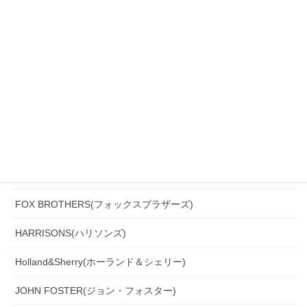
CANONICO(カノニコ)
CERRUTI(チェルッティ)
DARROW DALE(ダローデイル)
DORMEUIL(ドーメル)
DRAGO(ドラゴ)
Ermenegildo Zegna(エルメネジルド・ゼニア)
Ferla(フェルラ)
FOX BROTHERS(フォックスブラザーズ)
HARRISONS(ハリソンズ)
Holland&Sherry(ホーランド＆シェリー)
JOHN FOSTER(ジョン・フォスター)