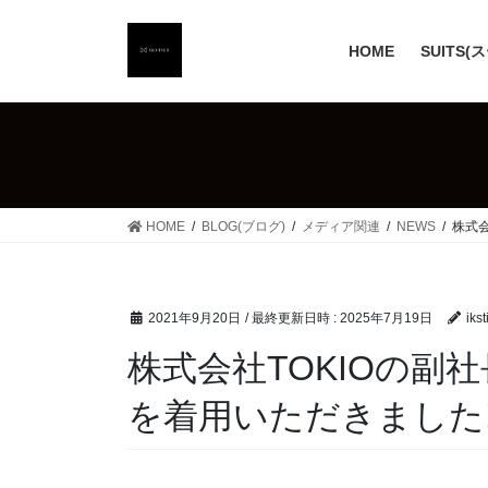
コ
ナ
ン
ビ
HOME
SUITS(
テ
ゲ
ン
ー
ツ
シ
へ
ョ
ス
ン
キ
に
ッ
移
HOME
BLOG(ブログ)
メディア関連
NEWS
株式会
プ
動
2021年9月20日
/ 最終更新日時 :
2025年7月19日
ikst
株式会社TOKIOの副
を着用いただきました!