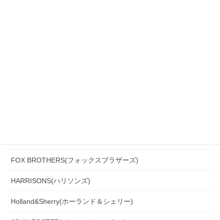
CANONICO(カノニコ)
CERRUTI(チェルッティ)
DARROW DALE(ダローデイル)
DORMEUIL(ドーメル)
DRAGO(ドラゴ)
Ermenegildo Zegna(エルメネジルド・ゼニア)
Ferla(フェルラ)
FOX BROTHERS(フォックスブラザーズ)
HARRISONS(ハリソンズ)
Holland&Sherry(ホーランド＆シェリー)