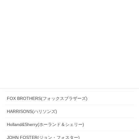
CANONICO(カノニコ)
CERRUTI(チェルッティ)
DARROW DALE(ダローデイル)
DORMEUIL(ドーメル)
DRAGO(ドラゴ)
Ermenegildo Zegna(エルメネジルド・ゼニア)
Ferla(フェルラ)
FOX BROTHERS(フォックスブラザーズ)
HARRISONS(ハリソンズ)
Holland&Sherry(ホーランド＆シェリー)
JOHN FOSTER(ジョン・フォスター)