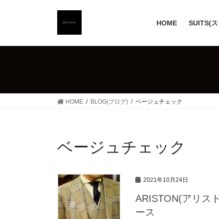
コ
ナ
ン
ビ
HOME
SUITS(
テ
ゲ
ン
ー
ツ
シ
へ
ョ
ス
ン
キ
に
ッ
移
HOME
BLOG(ブログ)
ベージュチェック
プ
動
ベージュチェック
2021年10月24日
ARISTON(ア
ース