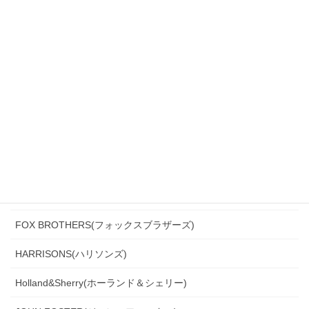
CANONICO(カノニコ)
CERRUTI(チェルッティ)
DARROW DALE(ダローデイル)
DORMEUIL(ドーメル)
DRAGO(ドラゴ)
Ermenegildo Zegna(エルメネジルド・ゼニア)
Ferla(フェルラ)
FOX BROTHERS(フォックスブラザーズ)
HARRISONS(ハリソンズ)
Holland&Sherry(ホーランド＆シェリー)