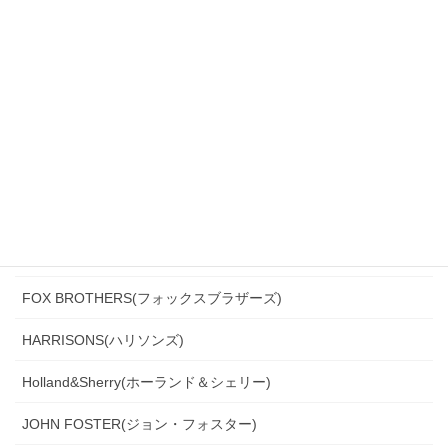
CANONICO(カノニコ)
CERRUTI(チェルッティ)
DARROW DALE(ダローデイル)
DORMEUIL(ドーメル)
DRAGO(ドラゴ)
Ermenegildo Zegna(エルメネジルド・ゼニア)
Ferla(フェルラ)
FOX BROTHERS(フォックスブラザーズ)
HARRISONS(ハリソンズ)
Holland&Sherry(ホーランド＆シェリー)
JOHN FOSTER(ジョン・フォスター)