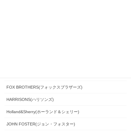
CANONICO(カノニコ)
CERRUTI(チェルッティ)
DARROW DALE(ダローデイル)
DORMEUIL(ドーメル)
DRAGO(ドラゴ)
Ermenegildo Zegna(エルメネジルド・ゼニア)
Ferla(フェルラ)
FOX BROTHERS(フォックスブラザーズ)
HARRISONS(ハリソンズ)
Holland&Sherry(ホーランド＆シェリー)
JOHN FOSTER(ジョン・フォスター)