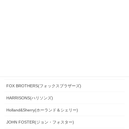
CANONICO(カノニコ)
CERRUTI(チェルッティ)
DARROW DALE(ダローデイル)
DORMEUIL(ドーメル)
DRAGO(ドラゴ)
Ermenegildo Zegna(エルメネジルド・ゼニア)
Ferla(フェルラ)
FOX BROTHERS(フォックスブラザーズ)
HARRISONS(ハリソンズ)
Holland&Sherry(ホーランド＆シェリー)
JOHN FOSTER(ジョン・フォスター)