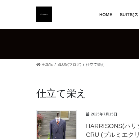
コ
ナ
ン
ビ
HOME
SUITS(
テ
ゲ
ン
ー
ツ
シ
へ
ョ
ス
ン
キ
に
ッ
移
HOME
BLOG(ブログ)
仕立て栄え
プ
動
仕立て栄え
2025年7月15日
HARRISONS(
CRU (プルミエク