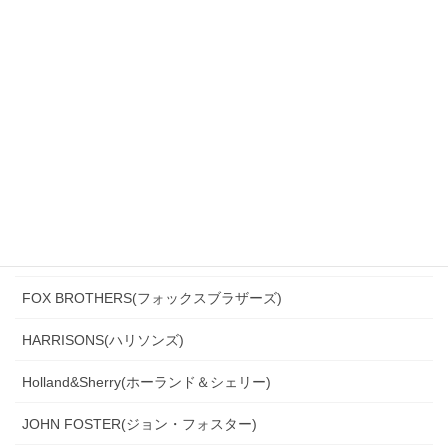
CANONICO(カノニコ)
CERRUTI(チェルッティ)
DARROW DALE(ダローデイル)
DORMEUIL(ドーメル)
DRAGO(ドラゴ)
Ermenegildo Zegna(エルメネジルド・ゼニア)
Ferla(フェルラ)
FOX BROTHERS(フォックスブラザーズ)
HARRISONS(ハリソンズ)
Holland&Sherry(ホーランド＆シェリー)
JOHN FOSTER(ジョン・フォスター)