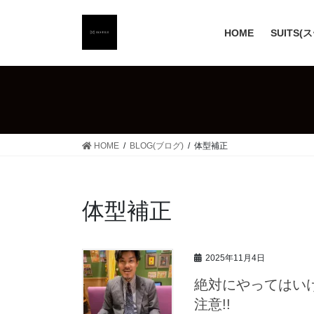
コ
ナ
ン
ビ
HOME
SUITS(
テ
ゲ
ン
ー
ツ
シ
へ
ョ
ス
ン
キ
に
ッ
移
HOME
BLOG(ブログ)
体型補正
プ
動
体型補正
2025年11月4日
絶対にやってはい
注意!!