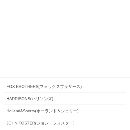
CANONICO(カノニコ)
CERRUTI(チェルッティ)
DARROW DALE(ダローデイル)
DORMEUIL(ドーメル)
DRAGO(ドラゴ)
Ermenegildo Zegna(エルメネジルド・ゼニア)
Ferla(フェルラ)
FOX BROTHERS(フォックスブラザーズ)
HARRISONS(ハリソンズ)
Holland&Sherry(ホーランド＆シェリー)
JOHN FOSTER(ジョン・フォスター)