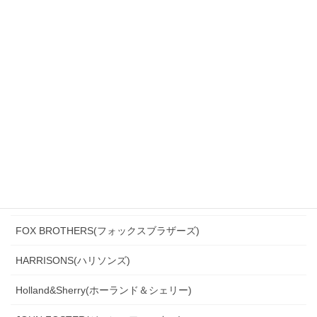
CANONICO(カノニコ)
CERRUTI(チェルッティ)
DARROW DALE(ダローデイル)
DORMEUIL(ドーメル)
DRAGO(ドラゴ)
Ermenegildo Zegna(エルメネジルド・ゼニア)
Ferla(フェルラ)
FOX BROTHERS(フォックスブラザーズ)
HARRISONS(ハリソンズ)
Holland&Sherry(ホーランド＆シェリー)