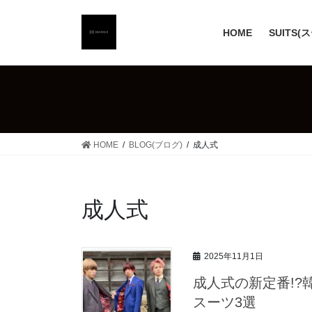
コ
ナ
ン
ビ
HOME
SUITS(
テ
ゲ
ン
ー
ツ
シ
へ
ョ
ス
ン
キ
に
ッ
移
HOME
BLOG(ブログ)
成人式
プ
動
成人式
2025年11月1日
成人式の新定番!
スーツ3選