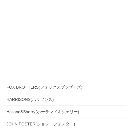
CANONICO(カノニコ)
CERRUTI(チェルッティ)
DARROW DALE(ダローデイル)
DORMEUIL(ドーメル)
DRAGO(ドラゴ)
Ermenegildo Zegna(エルメネジルド・ゼニア)
Ferla(フェルラ)
FOX BROTHERS(フォックスブラザーズ)
HARRISONS(ハリソンズ)
Holland&Sherry(ホーランド＆シェリー)
JOHN FOSTER(ジョン・フォスター)