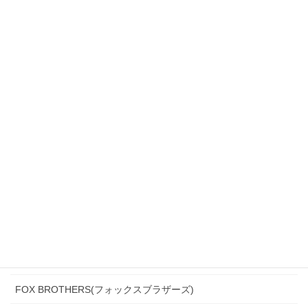
ANGELICO(アンジェリコ）
ARISTON(アリストン)
Biellesi(ビエレッシ)
CANONICO(カノニコ)
CERRUTI(チェルッティ)
DARROW DALE(ダローデイル)
DORMEUIL(ドーメル)
DRAGO(ドラゴ)
Ermenegildo Zegna(エルメネジルド・ゼニア)
Ferla(フェルラ)
FOX BROTHERS(フォックスブラザーズ)