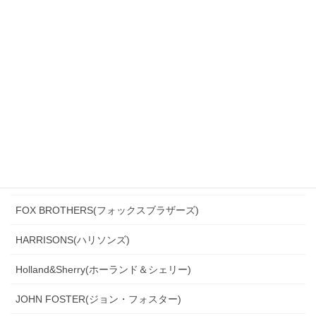
CANONICO(カノニコ)
CERRUTI(チェルッティ)
DARROW DALE(ダローデイル)
DORMEUIL(ドーメル)
DRAGO(ドラゴ)
Ermenegildo Zegna(エルメネジルド・ゼニア)
Ferla(フェルラ)
FOX BROTHERS(フォックスブラザーズ)
HARRISONS(ハリソンズ)
Holland&Sherry(ホーランド＆シェリー)
JOHN FOSTER(ジョン・フォスター)