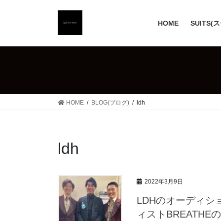
コ
ナ
ン
ビ
HOME
SUITS(
テ
ゲ
ン
ー
ツ
シ
へ
ョ
ス
ン
キ
に
ッ
移
HOME
BLOG(ブログ)
ldh
プ
動
ldh
2022年3月9日
LDHのオーディ
ィストBREATHE