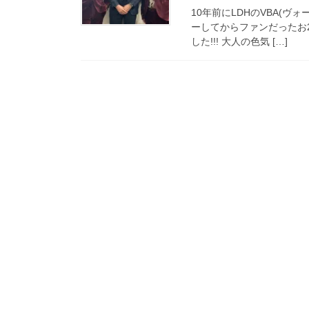
10年前にLDHのVBA(ヴ
ーしてからファンだったお2
した!!! 大人の色気 […]