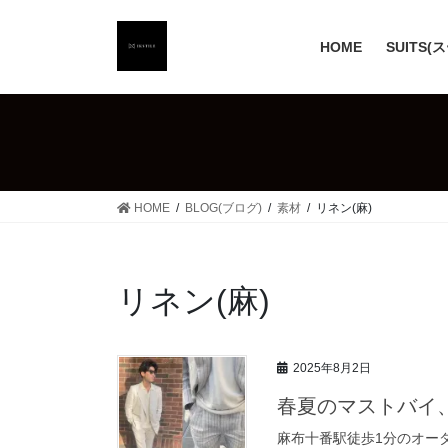
コ
ナ
ン
ビ
HOME
SUITS(
テ
ゲ
ン
ー
ツ
シ
へ
ョ
ス
ン
キ
に
ッ
移
HOME
BLOG(ブログ)
素材
リネン(麻)
プ
動
リネン(麻)
2025年8月2日
春夏のマストバイ、リ
麻布十番駅徒歩1分のオーダ