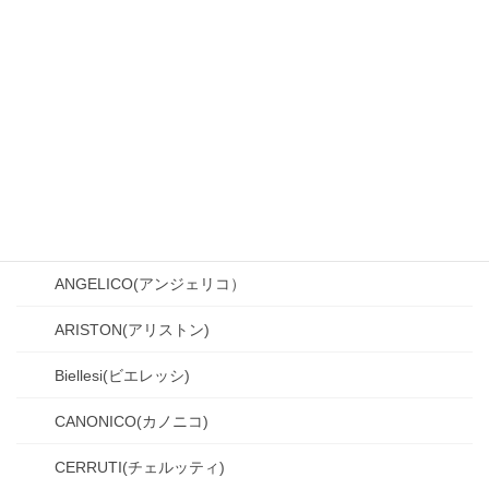
スーツの仕様
スーツの着こなし
スーツの縫製・品質
パンツ
ベスト・ジレ
生地ブランド
ANGELICO(アンジェリコ）
ARISTON(アリストン)
Biellesi(ビエレッシ)
CANONICO(カノニコ)
CERRUTI(チェルッティ)