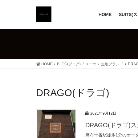
コ
ナ
ン
ビ
HOME
SUITS(
テ
ゲ
ン
ー
ツ
シ
へ
ョ
ス
ン
キ
に
ッ
移
HOME
BLOG(ブログ)
スーツ
生地ブランド
DRA
プ
動
DRAGO(ドラゴ)
2021年9月12日
DRAGO(ドラゴ
麻布十番駅徒歩1分のオーダ