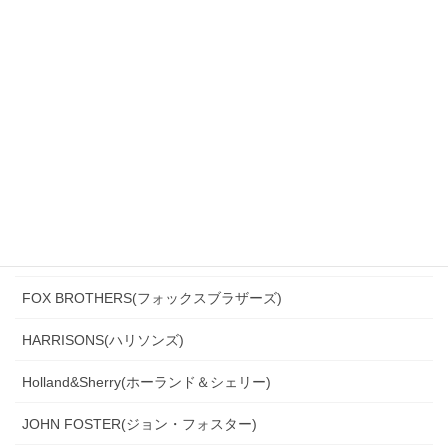
CANONICO(カノニコ)
CERRUTI(チェルッティ)
DARROW DALE(ダローデイル)
DORMEUIL(ドーメル)
DRAGO(ドラゴ)
Ermenegildo Zegna(エルメネジルド・ゼニア)
Ferla(フェルラ)
FOX BROTHERS(フォックスブラザーズ)
HARRISONS(ハリソンズ)
Holland&Sherry(ホーランド＆シェリー)
JOHN FOSTER(ジョン・フォスター)