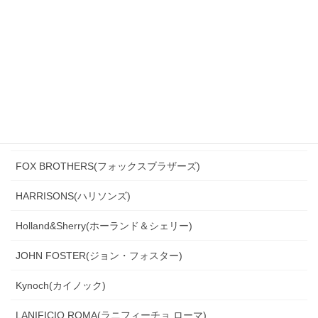
DARROW DALE(ダローデイル)
DORMEUIL(ドーメル)
DRAGO(ドラゴ)
Ermenegildo Zegna(エルメネジルド・ゼニア)
Ferla(フェルラ)
FOX BROTHERS(フォックスブラザーズ)
HARRISONS(ハリソンズ)
Holland&Sherry(ホーランド＆シェリー)
JOHN FOSTER(ジョン・フォスター)
Kynoch(カイノック)
LANIFICIO ROMA(ラニフィーチョ ローマ)