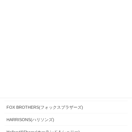
Biellesi(ビエレッシ)
CANONICO(カノニコ)
CERRUTI(チェルッティ)
DARROW DALE(ダローデイル)
DORMEUIL(ドーメル)
DRAGO(ドラゴ)
Ermenegildo Zegna(エルメネジルド・ゼニア)
Ferla(フェルラ)
FOX BROTHERS(フォックスブラザーズ)
HARRISONS(ハリソンズ)