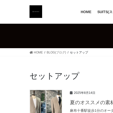
コ
ナ
ン
ビ
HOME
SUITS(
テ
ゲ
ン
ー
ツ
シ
へ
ョ
ス
ン
キ
に
ッ
移
HOME
BLOG(ブログ)
セットアップ
プ
動
セットアップ
2025年8月14日
夏のオススメの素
麻布十番駅徒歩1分のオーダ