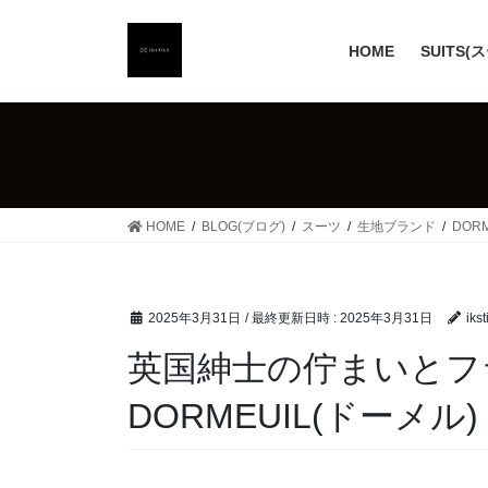
コ
ナ
ン
ビ
HOME
SUITS(
テ
ゲ
ン
ー
ツ
シ
へ
ョ
ス
ン
キ
に
ッ
移
HOME
BLOG(ブログ)
スーツ
生地ブランド
DOR
プ
動
2025年3月31日
/ 最終更新日時 :
2025年3月31日
ikst
英国紳士の佇まいとフ
DORMEUIL(ドーメル)